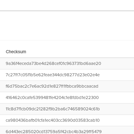
Checksum
9a36f4eceda73be4d268cef01c963731bd6aae20
7c27ff7c05f1b5e62feae344dc98277d23e02e4e
f6d75bac2c7e6ac92d1e827ff1fbbca9bbcaacad
416462c0cafe5399481fe4204c1e8fdbd1e22300
11c8d7f1cb09dc21282f9b2ba6c746589024c61b
ca980436bafb01cfa1ec403cc3690d03583cab10
6d443ec285020cd13759a5f42cbc4b3a29ff5479