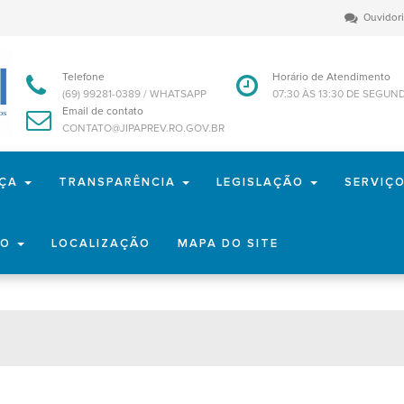
Ouvidor
Telefone
Horário de Atendimento
(69) 99281-0389 / WHATSAPP
07:30 ÀS 13:30 DE SEGUN
Email de contato
CONTATO@JIPAPREV.RO.GOV.BR
NÇA
TRANSPARÊNCIA
LEGISLAÇÃO
SERVIÇ
TO
LOCALIZAÇÃO
MAPA DO SITE