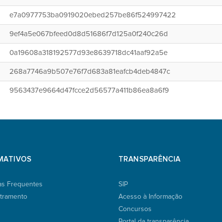
e7a0977753ba0919020ebed257be86f524997422
9ef4a5e067bfeed0d8d51686f7d125a0f240c26d
0a19608a318192577d93e8639718dc41aaf92a5e
268a7746a9b507e76f7d683a81eafcb4deb4847c
9563437e9664d47fcce2d56577a411b86ea8a6f9
MATIVOS
TRANSPARÊNCIA
as Frequentes
SIP
tramento
Acesso à Informação
Concursos
Portal da transparência