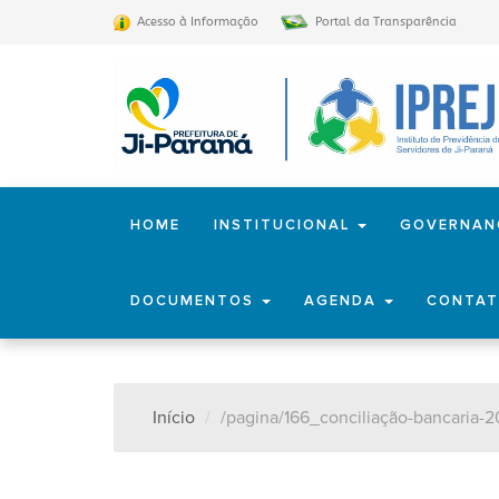
Acesso à Informação
Portal da Transparência
HOME
INSTITUCIONAL
GOVERNA
DOCUMENTOS
AGENDA
CONTA
Início
/pagina/166_conciliação-bancaria-