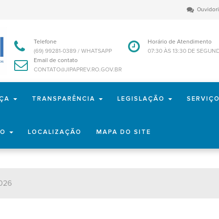
Ouvidor
Telefone
Horário de Atendimento
(69) 99281-0389 / WHATSAPP
07:30 ÀS 13:30 DE SEGUN
Email de contato
CONTATO@JIPAPREV.RO.GOV.BR
NÇA
TRANSPARÊNCIA
LEGISLAÇÃO
SERVIÇ
TO
LOCALIZAÇÃO
MAPA DO SITE
2026