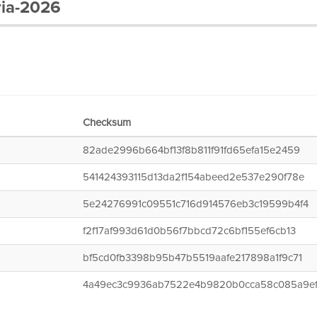
ria-2026
Checksum
82ade2996b664bf13f8b811f91fd65efa15e2459
541424393115d13da2f154abeed2e537e290f78e
5e24276991c09551c716d914576eb3c19599b4f4
f2f17af993d61d0b56f7bbcd72c6bf155ef6cb13
bf5cd0fb3398b95b47b5519aafe217898a1f9c71
4a49ec3c9936ab7522e4b9820b0cca58c085a9e