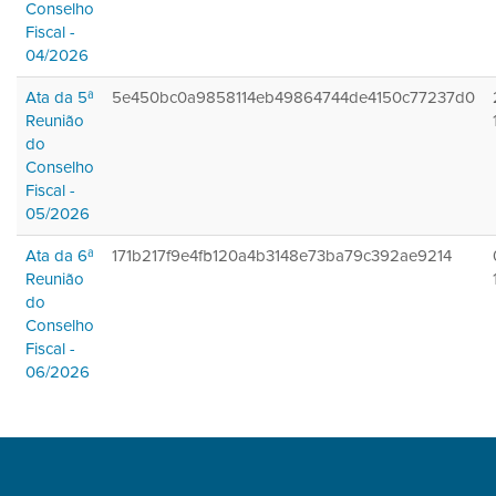
Conselho
Fiscal -
04/2026
Ata da 5ª
5e450bc0a9858114eb49864744de4150c77237d0
Reunião
do
Conselho
Fiscal -
05/2026
Ata da 6ª
171b217f9e4fb120a4b3148e73ba79c392ae9214
Reunião
do
Conselho
Fiscal -
06/2026