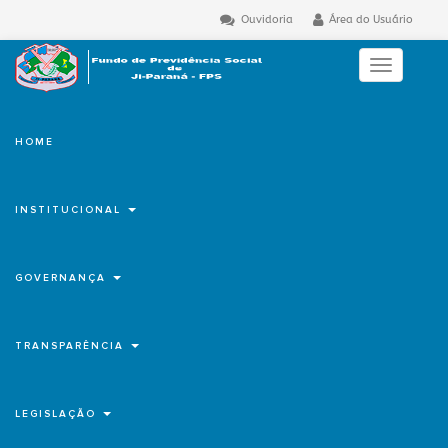
Ouvidoria
Área do Usuário
Toggle
navigation
HOME
INSTITUCIONAL
GOVERNANÇA
TRANSPARÊNCIA
LEGISLAÇÃO