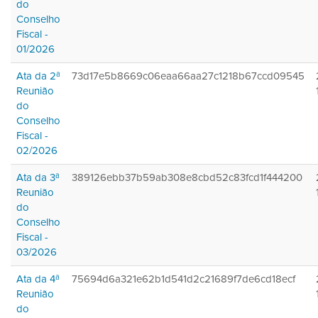
do
Conselho
Fiscal -
01/2026
Ata da 2ª
73d17e5b8669c06eaa66aa27c1218b67ccd09545
Reunião
do
Conselho
Fiscal -
02/2026
Ata da 3ª
389126ebb37b59ab308e8cbd52c83fcd1f444200
Reunião
do
Conselho
Fiscal -
03/2026
Ata da 4ª
75694d6a321e62b1d541d2c21689f7de6cd18ecf
Reunião
do