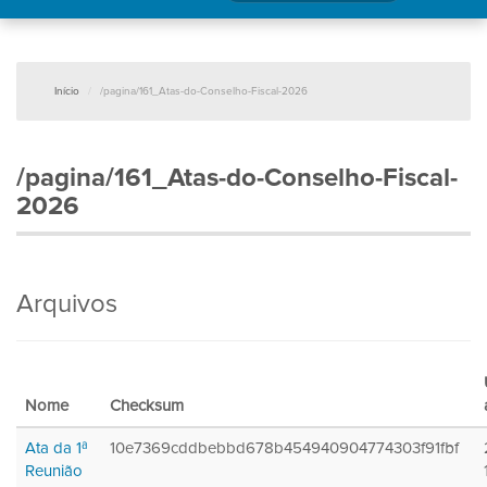
Início
/pagina/161_Atas-do-Conselho-Fiscal-2026
/pagina/161_Atas-do-Conselho-Fiscal-
2026
Arquivos
Nome
Checksum
Ata da 1ª
10e7369cddbebbd678b454940904774303f91fbf
Reunião